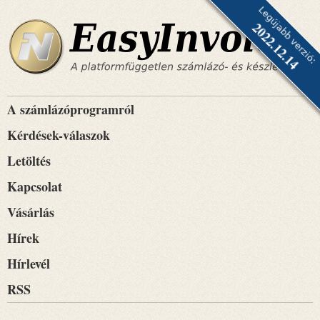
Legújabb verzió:
2022.12.14
A számlázóprogramról
Kérdések-válaszok
Letöltés
Kapcsolat
Vásárlás
Hírek
Hírlevél
RSS