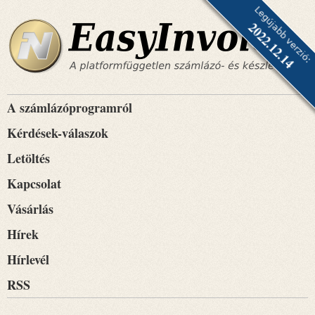
Legújabb verzió:
2022.12.14
A számlázóprogramról
Kérdések-válaszok
Letöltés
Kapcsolat
Vásárlás
Hírek
Hírlevél
RSS