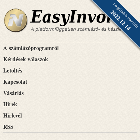
Legújabb verzió:
2022.12.14
A számlázóprogramról
Kérdések-válaszok
Letöltés
Kapcsolat
Vásárlás
Hírek
Hírlevél
RSS