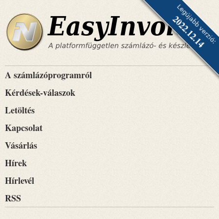
Legújabb verzió:
2022.12.14
A számlázóprogramról
Kérdések-válaszok
Letöltés
Kapcsolat
Vásárlás
Hírek
Hírlevél
RSS